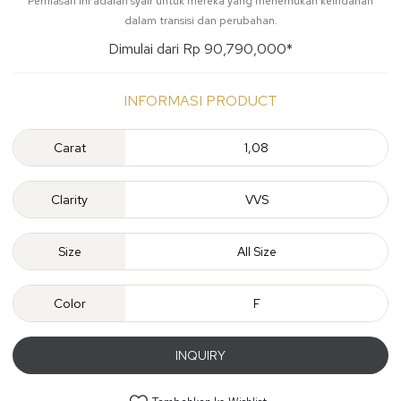
Perhiasan ini adalah syair untuk mereka yang menemukan keindahan
dalam transisi dan perubahan.
Dimulai dari Rp 90,790,000*
INFORMASI PRODUCT
Carat
1,08
Clarity
VVS
Size
All Size
Color
F
INQUIRY