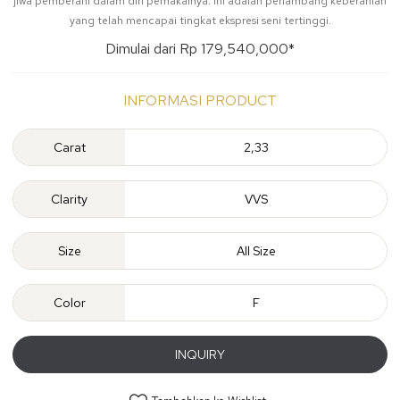
jiwa pemberani dalam diri pemakainya. Ini adalah perlambang keberanian
yang telah mencapai tingkat ekspresi seni tertinggi.
Dimulai dari Rp 179,540,000*
INFORMASI PRODUCT
Carat
2,33
Clarity
VVS
Size
All Size
Color
F
INQUIRY