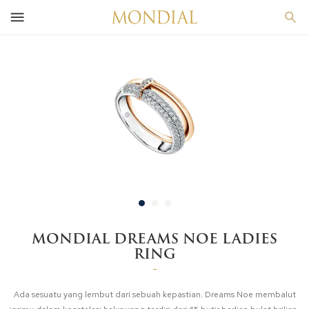
MONDIAL DREAMS NOE LADIES
RING
-
Ada sesuatu yang lembut dari sebuah kepastian. Dreams Noe membalut