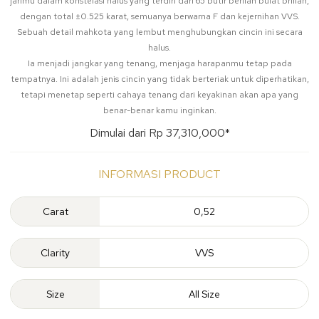
jarimu dalam konstelasi halus yang terdiri dari 65 butir berlian bulat brilian,
dengan total ±0.525 karat, semuanya berwarna F dan kejernihan VVS.
Sebuah detail mahkota yang lembut menghubungkan cincin ini secara
halus.
Ia menjadi jangkar yang tenang, menjaga harapanmu tetap pada
tempatnya. Ini adalah jenis cincin yang tidak berteriak untuk diperhatikan,
tetapi menetap seperti cahaya tenang dari keyakinan akan apa yang
benar-benar kamu inginkan.
Dimulai dari Rp 37,310,000*
INFORMASI PRODUCT
Carat
0,52
Clarity
VVS
Size
All Size